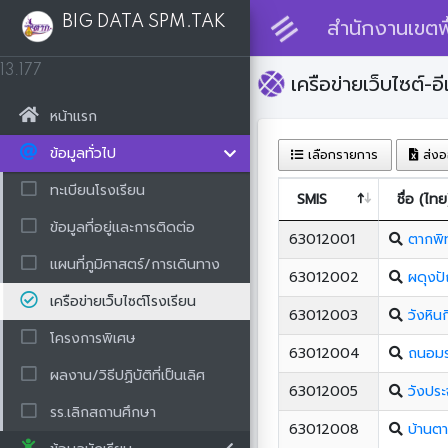
BIG DATA SPM.TAK
สำนักงานเขตพื
13.177
เครือข่ายเว็บไซต์-อี
หน้าแรก
ข้อมูลทั่วไป
เลือกรายการ
ส่งอ
ทะเบียนโรงเรียน
SMIS
ชื่อ (ไทย
ข้อมูลที่อยู่และการติดต่อ
63012001
ตากพิ
แผนที่ภูมิศาสตร์/การเดินทาง
63012002
ผดุงป
เครือข่ายเว็บไซต์โรงเรียน
63012003
วังหิน
โครงการพิเศษ
63012004
ถนอมร
ผลงาน/วิธีปฏิบัติที่เป็นเลิศ
63012005
วังปร
รร.เลิกสถานศึกษา
63012008
บ้านต