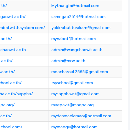
.th/
Mythungfa@hotmail.com
gaowit.ac.th/
samngao2514@hotmail.com
rabatwitthayakom.com/
yokkrabut.turakarn@gmail.com
ac.th/
mynabot@hotmail.com
chaowit.ac.th
admin@wangchaowit.ac.th
.ac.th/
admin@mrw.ac.th
w.ac.th/
meacharoal.2565@gmail.com
hool.ac.th/
tsyschool@gmail.com
ha.ac.th/sappha/
mysapphawit@gmail.com
pa.org/
maepavit@maepa.org
ac.th/
mydanmaelamao@hotmail.com
school.com/
mymaegu@hotmail.com