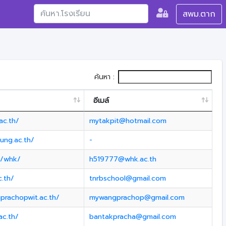
สพม.ตาก
ค้นหา :
อีเมล์
ac.th/
mytakpit@hotmail.com
ung.ac.th/
-
h/whk/
h519777@whk.ac.th
c.th/
tnrbschool@gmail.com
prachopwit.ac.th/
mywangprachop@gmail.com
ac.th/
bantakpracha@gmail.com