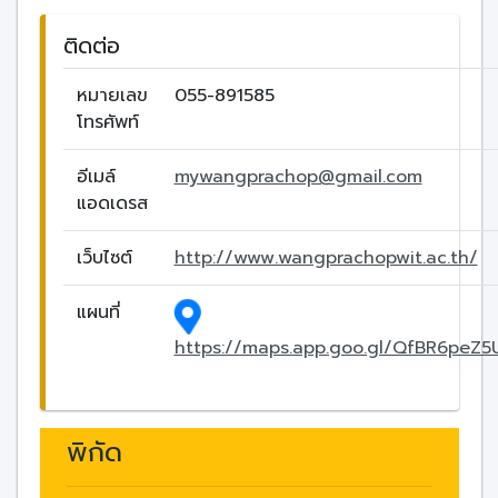
ติดต่อ
หมายเลข
055-891585
โทรศัพท์
อีเมล์
mywangprachop@gmail.com
แอดเดรส
เว็บไซต์
http://www.wangprachopwit.ac.th/
แผนที่
https://maps.app.goo.gl/QfBR6peZ
พิกัด