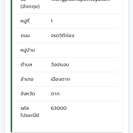
(อังกฤษ)
หมู่ที่
1
ถนน
จรดวิถีถ่อง
หมู่บ้าน
ตำบล
วังประจบ
อำเภอ
เมืองตาก
จังหวัด
ตาก
รหัส
63000
ไปรษณีย์