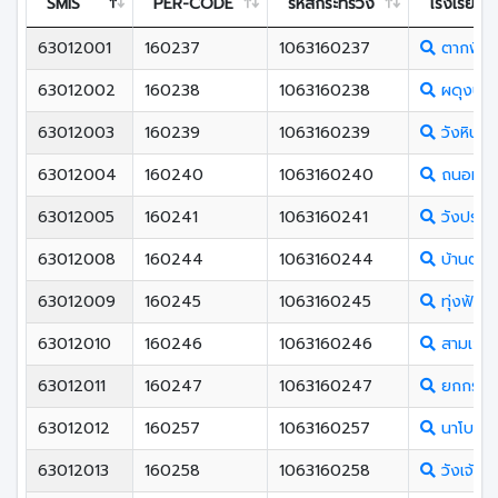
SMIS
PER-CODE
รหัสกระทรวง
โรงเรียน
63012001
160237
1063160237
ตากพิท
63012002
160238
1063160238
ผดุงปั
63012003
160239
1063160239
วังหินกิ
63012004
160240
1063160240
ถนอมราษ
63012005
160241
1063160241
วังประจ
63012008
160244
1063160244
บ้านตาก(
63012009
160245
1063160245
ทุ่งฟ้าว
63012010
160246
1063160246
สามเงาว
63012011
160247
1063160247
ยกกระบั
63012012
160257
1063160257
นาโบสถ์
63012013
160258
1063160258
วังเจ้าว