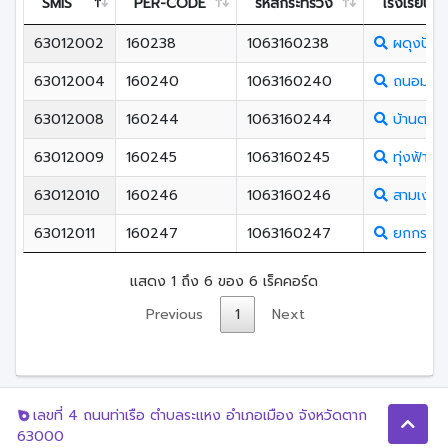
SMIS
PER-CODE
รหัสกระทรวง
โรงเรียน
63012002
160238
1063160238
ผดุงปัญ
63012004
160240
1063160240
ถนอมราษฏ
63012008
160244
1063160244
บ้านตาก(
63012009
160245
1063160245
ทุ่งฟ้าวิ
63012010
160246
1063160246
สามเงาว
63012011
160247
1063160247
ยกกระบัต
แสดง 1 ถึง 6 ของ 6 เร็คคอร์ด
Previous
1
Next
เลขที่ 4 ถนนท่าเรือ ตำบลระแหง อำเภอเมือง จังหวัดตาก
63000