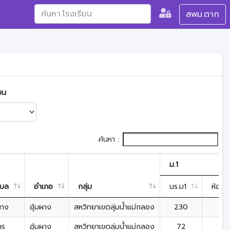
สพม.ตาก
ยน
ค้นหา :
ม.1
บล
อำเภอ
กลุ่ม
นร.ม1
ห้อง.
ผาง
อุ้มผาง
สหวิทยาเขตลุ่มน้ำแม่กลอง
230
7
กร
อุ้มผาง
สหวิทยาเขตลุ่มน้ำแม่กลอง
72
2