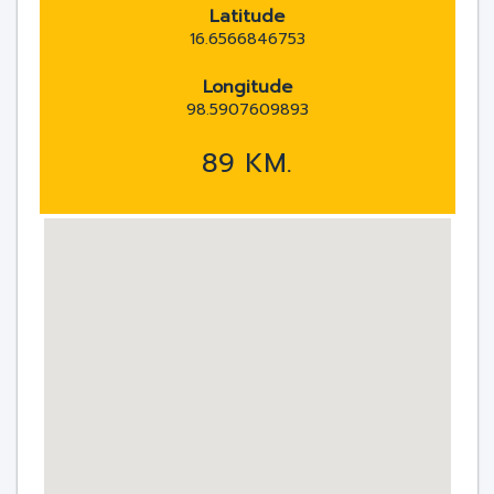
Latitude
16.6566846753
Longitude
98.5907609893
89 KM.