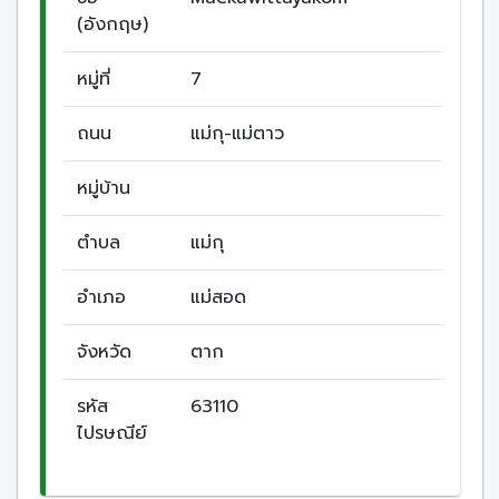
(อังกฤษ)
หมู่ที่
7
ถนน
แม่กุ-แม่ตาว
หมู่บ้าน
ตำบล
แม่กุ
อำเภอ
แม่สอด
จังหวัด
ตาก
รหัส
63110
ไปรษณีย์