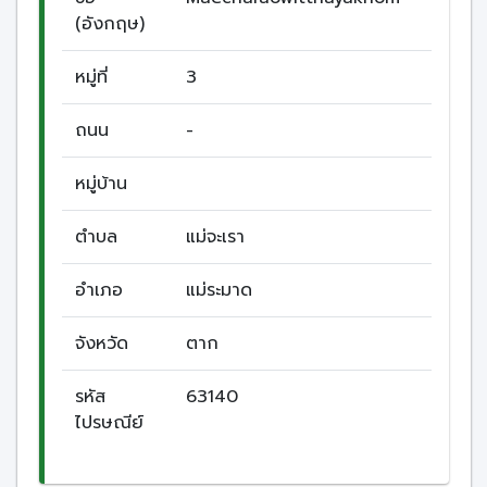
(อังกฤษ)
หมู่ที่
3
ถนน
-
หมู่บ้าน
ตำบล
แม่จะเรา
อำเภอ
แม่ระมาด
จังหวัด
ตาก
รหัส
63140
ไปรษณีย์