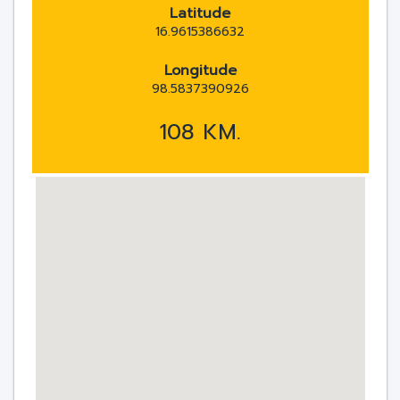
Latitude
16.9615386632
Longitude
98.5837390926
108 KM.