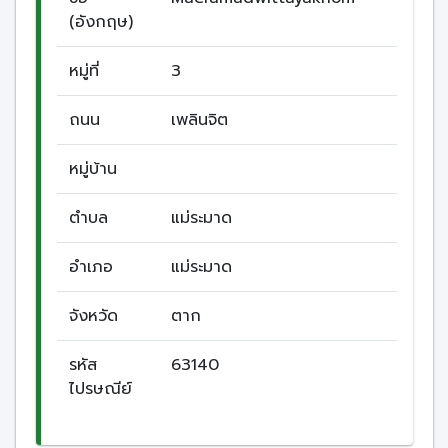
(อังกฤษ)
หมู่ที่
3
ถนน
เพลินจิต
หมู่บ้าน
ตำบล
แม่ระมาด
อำเภอ
แม่ระมาด
จังหวัด
ตาก
รหัส
63140
ไปรษณีย์