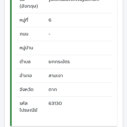
(อังกฤษ)
หมู่ที่
6
ถนน
-
หมู่บ้าน
ตำบล
ยกกระบัตร
อำเภอ
สามเงา
จังหวัด
ตาก
รหัส
63130
ไปรษณีย์