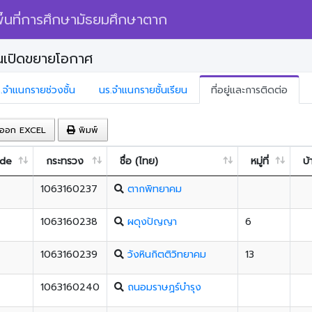
้นที่การศึกษามัธยมศึกษาตาก
นเปิดขยายโอกาศ
.จำแนกรายช่วงชั้น
นร.จำแนกรายชั้นเรียน
ที่อยู่และการติดต่อ
ออก EXCEL
พิมพ์
ode
กระทรวง
ชื่อ (ไทย)
หมู่ที่
บ้
1063160237
ตากพิทยาคม
1063160238
ผดุงปัญญา
6
1063160239
วังหินกิตติวิทยาคม
13
1063160240
ถนอมราษฏร์บำรุง