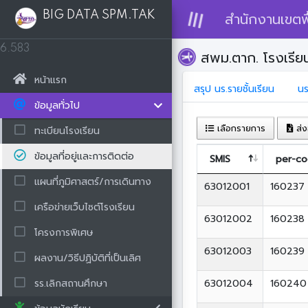
BIG DATA SPM.TAK
สำนักงานเขตพื
6.583
สพม.ตาก. โรงเรีย
หน้าแรก
สรุป นร.รายชั้นเรียน
นร
ข้อมูลทั่วไป
เลือกรายการ
ส่ง
ทะเบียนโรงเรียน
ข้อมูลที่อยู่และการติดต่อ
SMIS
per-c
แผนที่ภูมิศาสตร์/การเดินทาง
63012001
160237
เครือข่ายเว็บไซต์โรงเรียน
63012002
160238
โครงการพิเศษ
63012003
160239
ผลงาน/วิธีปฏิบัติที่เป็นเลิศ
รร.เลิกสถานศึกษา
63012004
160240