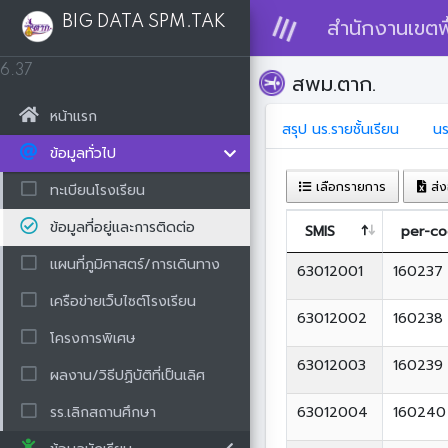
BIG DATA SPM.TAK
สำนักงานเขตพื
6.37
สพม.ตาก.
หน้าแรก
สรุป นร.รายชั้นเรียน
นร
ข้อมูลทั่วไป
เลือกรายการ
ส่ง
ทะเบียนโรงเรียน
ข้อมูลที่อยู่และการติดต่อ
SMIS
per-c
แผนที่ภูมิศาสตร์/การเดินทาง
63012001
160237
เครือข่ายเว็บไซต์โรงเรียน
63012002
160238
โครงการพิเศษ
63012003
160239
ผลงาน/วิธีปฏิบัติที่เป็นเลิศ
รร.เลิกสถานศึกษา
63012004
160240