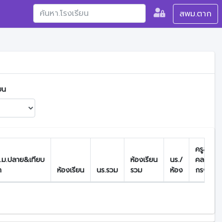
สพม.ตาก
ยน
ครู&บุ
.ม.ปลาย&เทียบ
ห้องเรียน
นร./
คลา
า
ห้องเรียน
นร.รวม
รวม
ห้อง
กรฯ