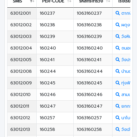
SMIS
PER-CODE
รหัสกระทรวง
โรงเรียน
63012001
160237
1063160237
ตากพิท
63012002
160238
1063160238
ผดุงปั
63012003
160239
1063160239
วังหินกิ
63012004
160240
1063160240
ถนอมราษ
63012005
160241
1063160241
วังประจ
63012008
160244
1063160244
บ้านตาก(
63012009
160245
1063160245
ทุ่งฟ้าว
63012010
160246
1063160246
สามเงาว
63012011
160247
1063160247
ยกกระบั
63012012
160257
1063160257
นาโบสถ์
63012013
160258
1063160258
วังเจ้าว