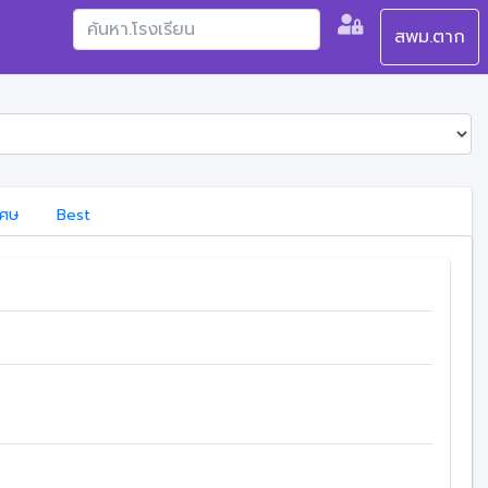
สพม.ตาก
เศษ
Best