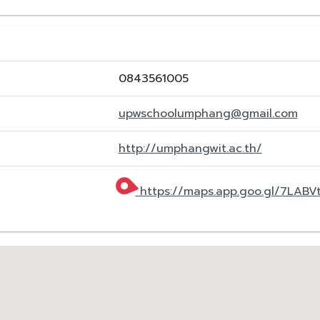
0843561005
upwschoolumphang@gmail.com
http://umphangwit.ac.th/
https://maps.app.goo.gl/7LAB