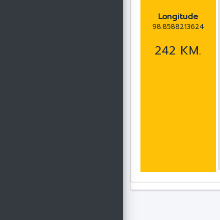
Longitude
98.8588213624
242 KM.