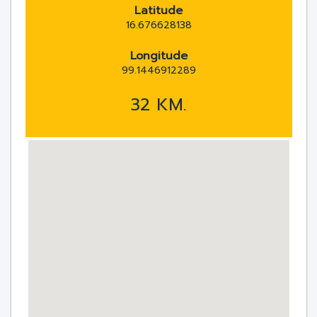
Latitude
16.676628138
Longitude
99.1446912289
32 KM.