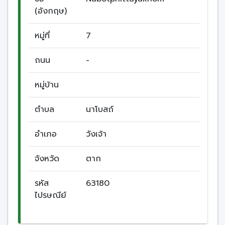
(อังกฤษ)
หมู่ที่
7
ถนน
-
หมู่บ้าน
ตำบล
นาโบสถ์
อำเภอ
วังเจ้า
จังหวัด
ตาก
รหัส
63180
ไปรษณีย์